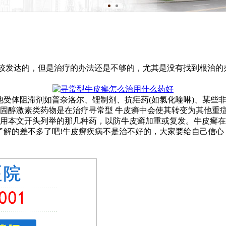
比较发达的，但是治疗的办法还是不够的，尤其是没有找到根治的
体阻滞剂如普奈洛尔、锂制剂、抗疟药(如氯化喹啉)、某些非甾
固醇激素类药物是在治疗寻常型 牛皮癣中会使其转变为其他重症
本文开头列举的那几种药，以防牛皮癣加重或复发。牛皮癣在
解的差不多了吧!牛皮癣疾病不是治不好的，大家要给自己信心