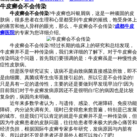
牛皮癣会不会传染
牛皮癣会不会传染
?牛皮癣也叫银屑病，这是一种顽固的皮
肤病，很多患者在生理和心里都受到牛皮癣的摧残，饱受身体上
的痛苦和他人异样的眼光，那么，牛皮癣会不会传染?
成都牛皮
癣医院
的专家为您详细介绍。
牛皮癣会不会传染?经过长期的临床上的研究和总结发现，
牛皮癣并不是一种传染病，我们来详细的了解下。对于牛皮癣会
传染吗这个问题，首先我们要强调的是：牛皮癣虽是一种慢性炎
症性皮肤病。
但是医学研究证实，该病不是由致病菌直接感染所致，即不
是由细菌、真菌或寄生虫等直接引起的。所以它是不会传染的!
只是具有一定的遗传性，主要的还是要做到早发现早治疗!因为
目前我们对于牛皮癣发病原因还不是很明白!它的病因也是比较
复杂的，病因尚未明确。
近年来多数学者认为，与遗传、感染、代谢障碍、免疫功能
障碍、内分泌失调有关。现时已变得愈来愈普遍，特别是已发展
的城市。但是我们可以肯定的就是牛皮癣并不是一种传染病，但
因为牛皮癣患者的皮肤问题，往往给患者带来极大的身心痛苦和
经济负担，根据国际牛皮癣专家多年研究，发病原因与内脏有
关。所以此时不管是患者还是局外人都可以放心了吧!