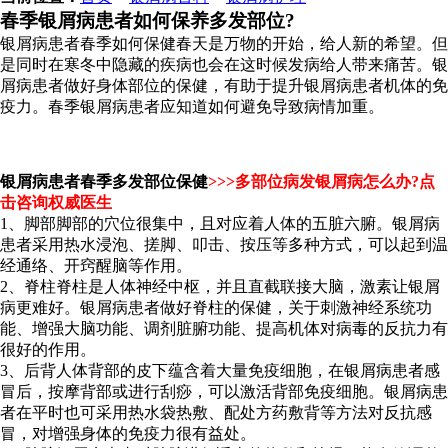
春季银屑病患者如何保养多发部位?
银屑病患者春季如何保健春天是万物的开始，给人新的希望。但
是同时在寒冬中隐藏的疾病也会在这时候发病给人带来痛苦。银
屑病患者做好身体部位的保健，有助于提升银屑病患者机体的免
疫力。春季银屑病患者应知道如何避免导致病情加重。
银屑病患者春季多发部位保健
>>>
多部位病发银屑病怎么办?点
击咨询权威医生
1、脚部脚部的穴位很集中，且对应着人体的五脏六腑。银屑病
患者采用热水浸泡、搓脚、叩击、按压等多种方式，可以起到温
经通络、开窍醒脑等作用。
2、脊柱脊柱是人体神经中枢，并且直截联接大脑，激素让银屑
病更难好。银屑病患者做好脊柱的保健，关于刺激神经系统功
能、增强大脑功能、调剂脏腑功能、提高机体对病毒的反抗力有
很好的作用。
3、后背人体背部的皮下蕴含着大量免疫细胞，在银屑病患者感
冒后，按摩背部或进行刮痧，可以激活背部免疫细胞。银屑病患
者在平时也可采用热水袋热敷、配处方药敷背等方法对反抗感
冒，对增强身体的免疫力很有益处。