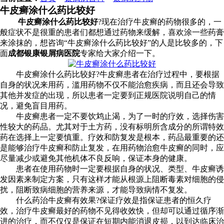
牛皮癣涂什么药比较好
牛皮癣涂什么药比较好
?现在治疗牛皮癣的药物很多的，一
般症状不是很重的患者们都想通过药物来缓解，喜欢涂一些药膏
来涂抹的，想咨询“牛皮癣涂什么药比较好”的人是比较多的，下
面
成都银康银屑病医院
专家给大家介绍一下。
牛皮癣涂什么药比较好?牛皮癣患者在治疗过程中，要根据
自身的状况来用药，滥用药物不仅不能治愈疾病，而且还会导致
其他并发症的出现，所以患者一定要到正规医院说明自己的情
况，避免盲目用药。
牛皮癣患者一定不要饮鸩止渴，为了一时的疗效，选择伤害
性较大的药品。尤其对于土方药，没有标明所含成分的所谓特效
药在选择上一定要慎重。疗效和防复发是根本，药品最重要的还
是能够治疗牛皮癣和防止复发，在用药物治愈牛皮癣的同时，应
尽量减少或避免其他机体不良反响，保证本身的健康。
患者在使用药物时一定要根据自身的状况、类型、牛皮癣诱
发因素来制定方案，只有这样才能从根源上阻断毒素对细胞的侵
扰，阻断致病细胞的营养来源，才能导致病情不复发。
什么药治牛皮癣有效果?保证疗效是指保证患者的恒久疗
效，治疗牛皮癣最好的药物不见得收效快，但却可以通过循序渐
进的治疗，而不仅仅是保证在短期内能消退皮损，以到达临床治